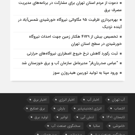
دعوت از مردم استان تهران برای مشارکت در برنامه‌های مدیریت
مصرف برق
بهره‌برداری ظرفیت 95 مگاواتی نیروگاه خورشیدی شمس‌آباد در
آینده نزدیک
تخصیص بیش از 4729 هکتار زمین جهت احداث نیروگاه‌
خورشیدی در سطح استان تهران
ثبت رکورد کاهش نرخ خروج اضطراری نیروگاه‌های حرارتی
“عباس صدریان‌فر” مدیرعامل سازمان آب و برق خوزستان شد
ورود مپنا به تولید توربین هیدروژن سوز
آب تهران
اخبار آب
اخبار انرژی
اخبار برق
انتصاب
انرژی تجدیدپذیر
بارش
برق صنایع
تابستان 1401
تنش آبی
توانیر
تولید برق
خاموشی
ساتبا
سخنگوی صنعت آب
سخنگوی صنعت برق
سدسازی
سد چمشیر