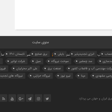
منوی سایت
تصاب
انرژی تجدیدپذیر
بارش
برق صنایع
تابستان 1401
یع
آب و برق در جهان
منهای نیرو
جستجوی پیشرفته
تماس با ما
دسازی
سد چمشیر
سوخت نیروگاه
سیل
شرکت توانیر
ش
کت مهندسی آب و فاضلاب کشور
صنعت برق
علی اکبر محرابیان
فیروز
جبی مشهدی
مپنا
نیرو نیوز
نیروگاه حرارتی
نیروگاه‌ های تجدیدپ
رق ایران و جهان می پردازد.