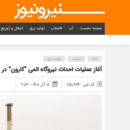
صفحه نخست
آب
فاضلاب
تولید برق
انتقال و توزیع
خانه
اسلاید
تولید برق
آغاز عملیات احداث نیروگاه اتمی “کارون” در
کد خبر : 750924
۱۲ آذر ۱۴۰۱ - ۹:۵۹