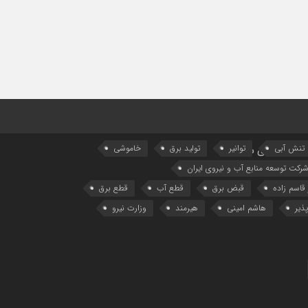
تنش آبی
توانیر
تولید برق
خاموشی
پیوندهای سایت
رکت توسعه منابع آب و نیروی ایران
 قاسم زاده
قبض برق
قطع آب
قطع برق
ذیر
هاشم امینی
هیرمند
وزارت نیرو