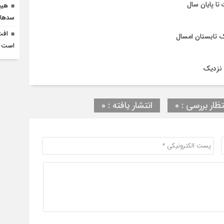
سدهای
است
 نزدیک
تظار بررسی : 0
انتشار یافته : 0