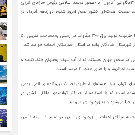
، عملیات احداث نیروگاه 300مگاواتی ‌”کارون” با حضور محمد اسلامی رئیس سازمان انرژی
رشد صنعت هسته‌ای کشور صبح امروز شنبه، دوازدهم آذرماه در
نیروگاه اتمی «کارون» از نوع آب سبک تحت فشار (PWR) با ظرفیت تولید برق 300 مگاوات در زمینی به‌مساحت تقریبی 50
ابع شهرستان شادگان واقع در استان خوزستان احداث خواهد شد.
تمی در سطح جهان هستند که از آب سبک به‌عنوان خنک‌کننده و
انیوم و با غنای حدود 4 درصد است.
برای تولید برق هسته‌ای از طریق احداث نیروگاه‌های اتمی بومی
 این طرح 8 سال پیش‌بینی شده است که با استفاده از حداکثر توانمندی داخلی کشور در
جرا می‌شود و به‌بهره‌برداری می‌رسد.
2 میلیارد دلار است و از جمله مزایای احداث و بهره‌برداری از این پروژه می‌توان به تأمین