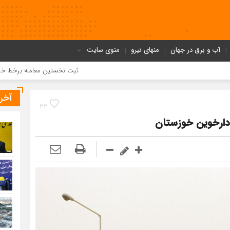
آب و برق در جهان
منهای نیرو
منوی سایت
ثبت نخستین معامله برخط خرید برق از طری
آخر
32
 دارخوین خوزستان