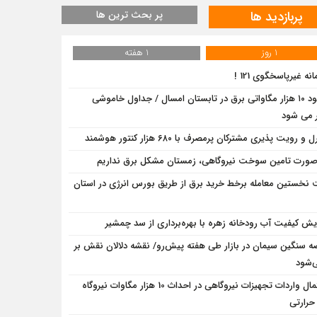
پربازدید ها
پر بحث ترین ها
1 روز
1 هفته
نه غیرپاسخگوی 121 !
کمبود ۱۰ هزار مگاواتی برق در تابستان امسال / جداول خاموشی
 می شود
 و رویت پذیری مشترکان پرمصرف با ۶۸۰ هزار کنتور هوشمند
صورت تامین سوخت نیروگاهی، زمستان مشکل برق نداریم
 نخستین معامله برخط خرید برق از طریق بورس انرژی در استان
ایش کیفیت آب رودخانه زهره با بهره‌برداری از سد چمشیر
ه سنگین سیمان در بازار طی هفته پیش‌رو/ نقشه دلالان نقش بر
‌شود
احتمال واردات تجهیزات نیروگاهی در احداث 10 هزار مگاوات نیروگاه
حرارتی