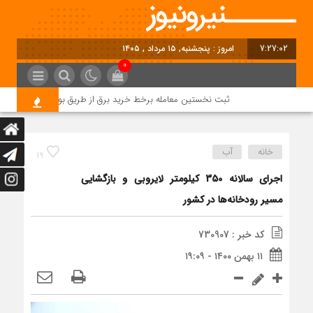
7:27:02
امروز : پنجشنبه, ۱۵ مرداد , ۱۴۰۵
0
ثبت نخستین معامله برخط خرید برق از طریق بورس انرژی در استان 
خانه
آب
19
اجرای سالانه 350 کیلومتر لایروبی و بازگشایی
مسیر رودخانه‌ها در کشور
کد خبر : 730907
۱۱ بهمن ۱۴۰۰ - ۱۹:۰۹