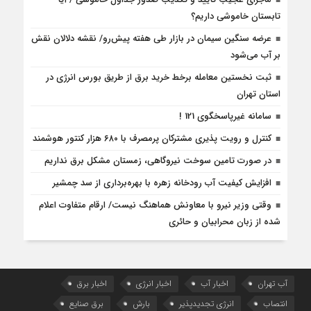
تابستان خاموشی داریم؟
عرضه سنگین سیمان در بازار طی هفته پیش‌رو/ نقشه دلالان نقش
بر آب می‌شود
ثبت نخستین معامله برخط خرید برق از طریق بورس انرژی در
استان تهران
سامانه غیرپاسخگوی 121 !
کنترل و رویت پذیری مشترکان پرمصرف با ۶۸۰ هزار کنتور هوشمند
در صورت تامین سوخت نیروگاهی، زمستان مشکل برق نداریم
افزایش کیفیت آب رودخانه زهره با بهره‌برداری از سد چمشیر
وقتی وزیر نیرو با معاونش هماهنگ نیست/ ارقام متفاوت اعلام
شده از زبان محرابیان و حائری
آب تهران
اخبار آب
اخبار انرژی
اخبار برق
انتصاب
انرژی تجدیدپذیر
بارش
برق صنایع