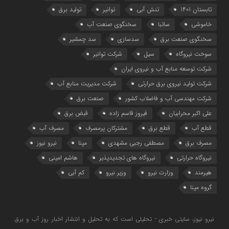
تابستان 1401
تنش آبی
توانیر
تولید برق
خاموشی
ساتبا
سخنگوی صنعت آب
سخنگوی صنعت برق
سدسازی
سد چمشیر
سوخت نیروگاه
سیل
شرکت توانیر
شرکت توسعه منابع آب و نیروی ایران
شرکت تولید نیروی برق حرارتی
شرکت مدیریت منابع آب
شرکت مهندسی آب و فاضلاب کشور
صنعت برق
علی اکبر محرابیان
فیروز قاسم زاده
قبض برق
قطع آب
قطع برق
مشترکان پرمصرف
مصرف آب
مصرف برق
مصطفی رجبی مشهدی
مپنا
نیرو نیوز
نیروگاه حرارتی
نیروگاه‌ های تجدیدپذیر
هاشم امینی
هیرمند
وزارت نیرو
وزیر نیرو
کم آبی
گروه مپنا
نیرو نیوز، سایتی خبری - تحلیلی است که به تحلیل و انتشار اخبار روز آب و برق