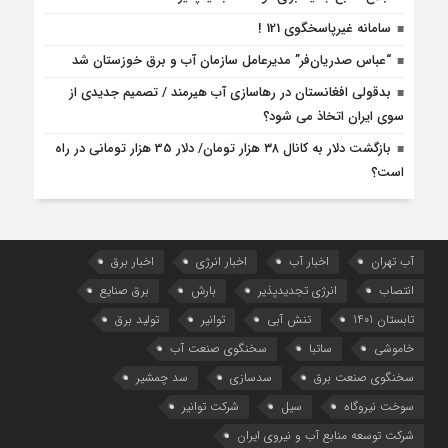
سامانه غیرپاسخگوی 121 !
“عباس صدریان‌فر” مدیرعامل سازمان آب و برق خوزستان شد
بدقولی افغانستان در رهاسازی آب هیرمند / تصمیم جدیدی از
سوی ایران اتخاذ می شود؟
بازگشت دلار به کانال ۳۸ هزار تومان/ دلار 35 هزار تومانی در راه
است؟
آب تهران
اخبار آب
اخبار انرژی
اخبار برق
انتصاب
انرژی تجدیدپذیر
بارش
برق صنایع
تابستان 1401
تنش آبی
توانیر
تولید برق
خاموشی
ساتبا
سخنگوی صنعت آب
سخنگوی صنعت برق
سدسازی
سد چمشیر
سوخت نیروگاه
سیل
شرکت توانیر
شرکت توسعه منابع آب و نیروی ایران