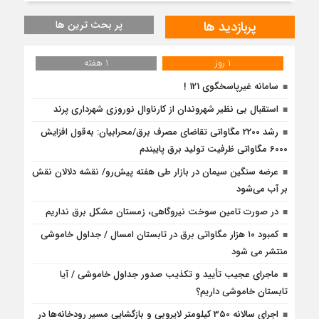
پربازدید ها
پر بحث ترین ها
1 روز
1 هفته
سامانه غیرپاسخگوی 121 !
استقبال بی نظیر شهروندان از کارناوال نوروزی شهرداری پرند
رشد 2200 مگاواتی تقاضای مصرف برق/محرابیان: به‌قول افزایش
6000 مگاواتی ظرفیت تولید برق پایبندم
عرضه سنگین سیمان در بازار طی هفته پیش‌رو/ نقشه دلالان نقش
بر آب می‌شود
در صورت تامین سوخت نیروگاهی، زمستان مشکل برق نداریم
کمبود ۱۰ هزار مگاواتی برق در تابستان امسال / جداول خاموشی
منتشر می شود
ماجرای عجیب تأیید و تکذیب صدور جداول خاموشی / آیا
تابستان خاموشی داریم؟
اجرای سالانه 350 کیلومتر لایروبی و بازگشایی مسیر رودخانه‌ها در