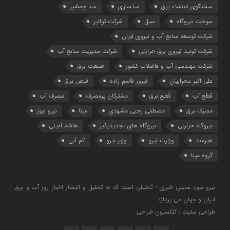
سخنگوی صنعت برق
سدسازی
سد چمشیر
سوخت نیروگاه
سیل
شرکت توانیر
شرکت توسعه منابع آب و نیروی ایران
شرکت تولید نیروی برق حرارتی
شرکت مدیریت منابع آب
شرکت مهندسی آب و فاضلاب کشور
صنعت برق
علی اکبر محرابیان
فیروز قاسم زاده
قبض برق
قطع آب
قطع برق
مشترکان پرمصرف
مصرف آب
مصرف برق
مصطفی رجبی مشهدی
مپنا
نیرو نیوز
نیروگاه حرارتی
نیروگاه‌ های تجدیدپذیر
هاشم امینی
هیرمند
وزارت نیرو
وزیر نیرو
کم آبی
گروه مپنا
نیرو نیوز، سایتی خبری - تحلیلی است که به تحلیل و انتشار اخبار روز آب و برق
ایران و جهان می پردازد.
طراحی سایت : کلکسیون طراحی