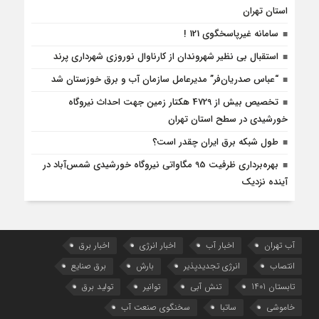
استان تهران
سامانه غیرپاسخگوی 121 !
استقبال بی نظیر شهروندان از کارناوال نوروزی شهرداری پرند
“عباس صدریان‌فر” مدیرعامل سازمان آب و برق خوزستان شد
تخصیص بیش از 4729 هکتار زمین جهت احداث نیروگاه‌
خورشیدی در سطح استان تهران
طول شبکه برق ایران چقدر است؟
بهره‌برداری ظرفیت 95 مگاواتی نیروگاه خورشیدی شمس‌آباد در
آینده نزدیک
آب تهران
اخبار آب
اخبار انرژی
اخبار برق
انتصاب
انرژی تجدیدپذیر
بارش
برق صنایع
تابستان 1401
تنش آبی
توانیر
تولید برق
خاموشی
ساتبا
سخنگوی صنعت آب