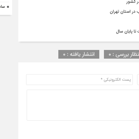
ساما
تظار بررسی : 0
انتشار یافته : 0