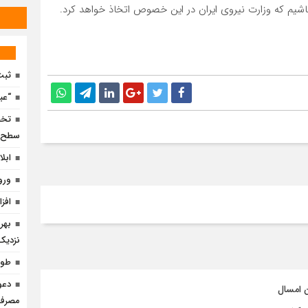
باشیم که وزارت نیروی ایران در این خصوص اتخاذ خواهد کرد.
ثبت
“عب
سطح ا
ابل
ورو
افزایش 60 مگاواتی ظرفیت 
نزدیک
طول
دعو
مصرف