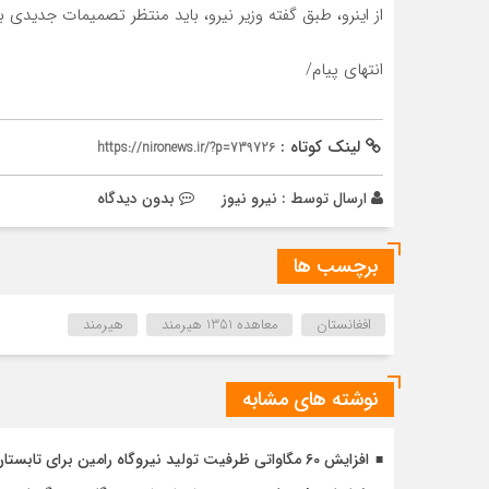
از اینرو، طبق گفته وزیر نیرو، باید منتظر تصمیمات جدیدی 
انتهای پیام/
لینک کوتاه :
https://nironews.ir/?p=739726
ارسال توسط :
نیرو نیوز
بدون دیدگاه
برچسب ها
افغانستان
معاهده 1351 هیرمند
هیرمند
نوشته های مشابه
افزایش 60 مگاواتی ظرفیت تولید نیروگاه رامین برای تابستان امسال