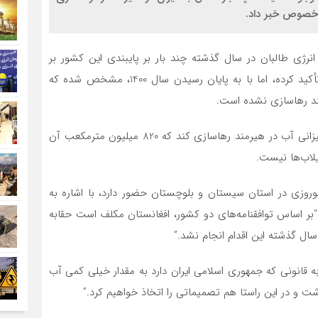
ین خصوص خبر داد.
انرژی طالبان در سال گذشته چند بار بر پایبندی این کشور بر
معاهده 1351 ایران و افغانستان در خصوص حق‌آبه ایران تأکید کرده، اما با به پایان رسیدن سال 1400، مشخص شده که
رمند رهاسازی نشده است.
بر اساس معاهده 1351 هیرمند، افغانستان باید سالانه به میزانی آب در هیرمند رهاسازی کند که 820 میلیون مترمکعب آن
یلاب‌ها نیست.
ی نوروزی در استان سیستان و بلوچستان حضور دارد، با اشاره به
 “بر اساس توافقنامه‌های دو کشور، افغانستان مکلف است حقابه
 سال گذشته این اقدام انجام نشد.”
ای ۱۳۹۹ و ۱۴۰۰ نیز نسبت به حقابه‌ قانونی که جمهوری اسلامی ایران دارد به مقدار خیلی کمی آب
شت و در این راستا هم تصمیماتی را اتخاذ خواهیم کرد.”