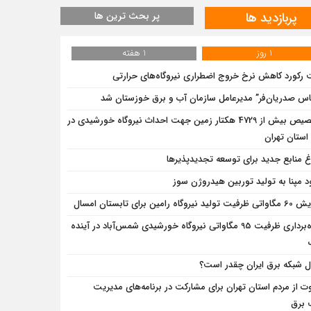
پربازدید ها
پر بحث ترین ها
1 روز
1 هفته
 رکورد کاهش نرخ خروج اضطراری نیروگاه‌های حرارتی
اس صدریان‌فر” مدیرعامل سازمان آب و برق خوزستان شد
تخصیص بیش از 4729 هکتار زمین جهت احداث نیروگاه‌ خورشیدی در
ستان تهران
اغ منابع جدید برای توسعه تجدیدپذیرها
د مپنا به تولید توربین هیدروژن سوز
تولید نیروگاه رامین برای تابستان امسال
بهره‌برداری ظرفیت 95 مگاواتی نیروگاه خورشیدی شمس‌آباد در آینده
 شبکه برق ایران چقدر است؟
ت از مردم استان تهران برای مشارکت در برنامه‌های مدیریت
 برق