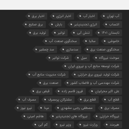
آب تهران
اخبار آب
اخبار انرژی
اخبار برق
انتصاب
انرژی تجدیدپذیر
بارش
برق صنایع
تابستان 1401
تنش آبی
توانیر
تولید برق
خاموشی
ساتبا
سخنگوی صنعت آب
سخنگوی صنعت برق
سدسازی
سد چمشیر
سوخت نیروگاه
سیل
شرکت توانیر
شرکت توسعه منابع آب و نیروی ایران
شرکت تولید نیروی برق حرارتی
شرکت مدیریت منابع آب
شرکت مهندسی آب و فاضلاب کشور
صنعت برق
علی اکبر محرابیان
فیروز قاسم زاده
قبض برق
قطع آب
قطع برق
مشترکان پرمصرف
مصرف آب
مصرف برق
مصطفی رجبی مشهدی
مپنا
نیرو نیوز
نیروگاه حرارتی
نیروگاه‌ های تجدیدپذیر
هاشم امینی
هیرمند
وزارت نیرو
وزیر نیرو
کم آبی