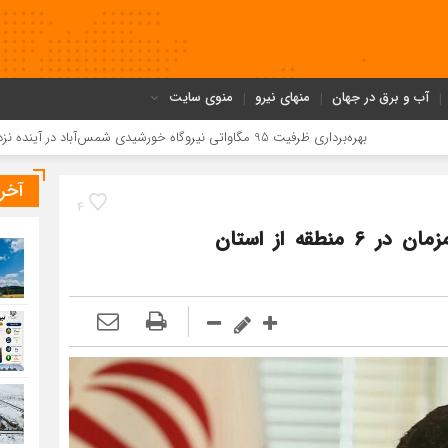
آب و برق در جهان
منهای نیرو
منوی سایت
بهره‌برداری ظرفیت 95 مگاواتی نیروگاه خورشیدی شمس‌آباد در آینده نزدیک
افزایش
آخر
4
برگزاری طرح کشوری “سامان” بصورت همزمان در 6 منطقه از استان