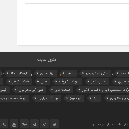
منوی سایت
تصاب
انرژی تجدیدپذیر
بارش
برق صنایع
تابستان 1401
یع
آب و برق در جهان
منهای نیرو
جستجوی پیشرفته
تماس با ما
دسازی
سد چمشیر
سوخت نیروگاه
سیل
شرکت توانیر
ش
کت مهندسی آب و فاضلاب کشور
صنعت برق
علی اکبر محرابیان
فیروز
جبی مشهدی
مپنا
نیرو نیوز
نیروگاه حرارتی
نیروگاه‌ های تجدیدپ
رق ایران و جهان می پردازد.