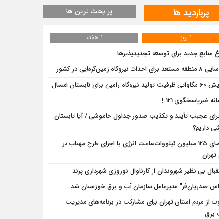
پربازدید ها
پر بحث ترین ها
1 روز
1 هفته
اغ منابع جدید برای توسعه تجدیدپذیرها
د برای احداث نیروگاه زمین‌گرمایی در کشور
تولید نیروگاه رامین برای تابستان امسال
نه غیرپاسخگوی 121 !
رای عجیب تأیید و تکذیب صدور جداول خاموشی / آیا تابستان
ی داریم؟
احصای 125 میلیون کیلووات‌ساعت انرژی با اجرای طرح مهتاب در
تهران
قبال بی نظیر شهروندان از کارناوال نوروزی شهرداری پرند
اس صدریان‌فر” مدیرعامل سازمان آب و برق خوزستان شد
ت از مردم استان تهران برای مشارکت در برنامه‌های مدیریت
 برق