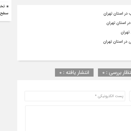
سطح ا
 استان تهران
تظار بررسی : 0
انتشار یافته : 0