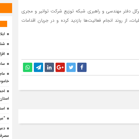
دیرکل دفتر مهندسی و راهبری شبکه توزیع شرکت توانیر و مجری
 از روند انجام فعالیت‌ها بازدید کرده و در جریان اقدامات
ابل
شناسایی 8 منطقه مستع
افزایش 60 مگاواتی ظرفیت 
ساما
ماج
خاموش
استان 
است
“عب
دعو
مصرف