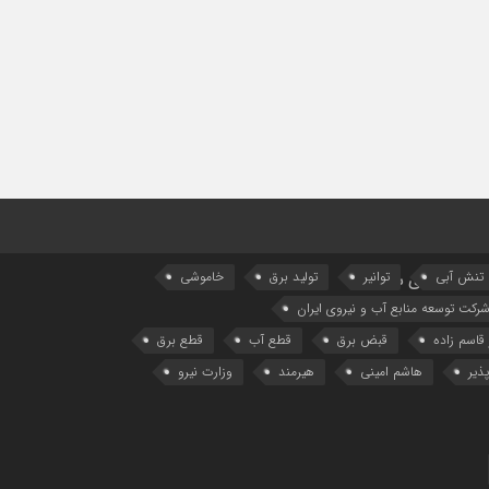
تنش آبی
توانیر
تولید برق
خاموشی
پیوندهای سایت
رکت توسعه منابع آب و نیروی ایران
 قاسم زاده
قبض برق
قطع آب
قطع برق
ذیر
هاشم امینی
هیرمند
وزارت نیرو