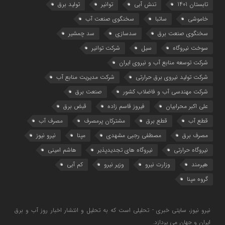
تابستان 1401
تنش آبی
توانیر
تولید برق
خاموشی
ساتبا
سخنگوی صنعت آب
سخنگوی صنعت برق
سدسازی
سد چمشیر
سوخت نیروگاه
سیل
شرکت توانیر
شرکت توسعه منابع آب و نیروی ایران
شرکت تولید نیروی برق حرارتی
شرکت مدیریت منابع آب
شرکت مهندسی آب و فاضلاب کشور
صنعت برق
علی اکبر محرابیان
فیروز قاسم زاده
قبض برق
قطع آب
قطع برق
مشترکان پرمصرف
مصرف آب
مصرف برق
مصطفی رجبی مشهدی
مپنا
نیرو نیوز
نیروگاه حرارتی
نیروگاه‌ های تجدیدپذیر
هاشم امینی
هیرمند
وزارت نیرو
وزیر نیرو
کم آبی
گروه مپنا
نیرو نیوز، سایتی خبری - تحلیلی است که به تحلیل و انتشار اخبار روز آب و برق
ایران و جهان می پردازد.