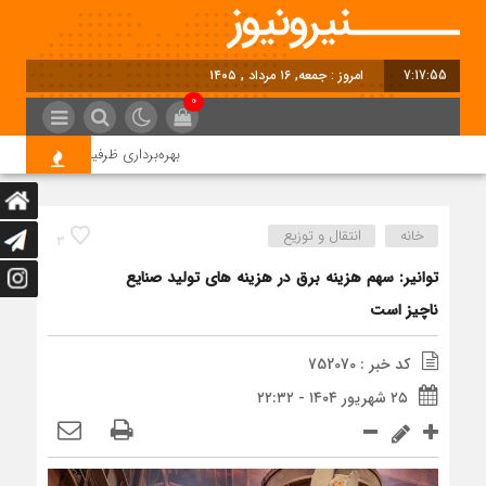
7:17:55
امروز : جمعه, ۱۶ مرداد , ۱۴۰۵
0
بهره‌برداری ظرفیت 95 مگاواتی نیروگاه خورشیدی شمس‌آباد در آینده نزدیک
خانه
انتقال و توزیع
3
توانیر: سهم هزینه برق در هزینه های تولید صنایع
ناچیز است
کد خبر : 752070
۲۵ شهریور ۱۴۰۴ - ۲۲:۳۲