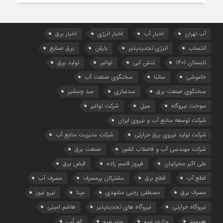
آب تهران
اخبار آب
اخبار انرژی
اخبار برق
انتصاب
انرژی تجدیدپذیر
بارش
برق صنایع
تابستان 1401
تنش آبی
توانیر
تولید برق
خاموشی
ساتبا
سخنگوی صنعت آب
سخنگوی صنعت برق
سدسازی
سد چمشیر
سوخت نیروگاه
سیل
شرکت توانیر
شرکت توسعه منابع آب و نیروی ایران
شرکت تولید نیروی برق حرارتی
شرکت مدیریت منابع آب
شرکت مهندسی آب و فاضلاب کشور
صنعت برق
علی اکبر محرابیان
فیروز قاسم زاده
قبض برق
قطع آب
قطع برق
مشترکان پرمصرف
مصرف آب
مصرف برق
مصطفی رجبی مشهدی
مپنا
نیرو نیوز
نیروگاه حرارتی
نیروگاه‌ های تجدیدپذیر
هاشم امینی
هیرمند
وزارت نیرو
وزیر نیرو
کم آبی