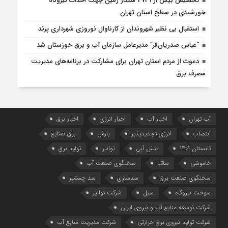
تخصیص بیش از 4729 هکتار زمین جهت احداث نیروگاه‌
خورشیدی در سطح استان تهران
استقبال بی نظیر شهروندان از کارناوال نوروزی شهرداری پرند
“عباس صدریان‌فر” مدیرعامل سازمان آب و برق خوزستان شد
دعوت از مردم استان تهران برای مشارکت در برنامه‌های مدیریت
مصرف برق
آب تهران
اخبار آب
اخبار انرژی
اخبار برق
انتصاب
انرژی تجدیدپذیر
بارش
برق صنایع
تابستان 1401
تنش آبی
توانیر
تولید برق
خاموشی
ساتبا
سخنگوی صنعت آب
سخنگوی صنعت برق
سدسازی
سد چمشیر
سوخت نیروگاه
سیل
شرکت توانیر
شرکت توسعه منابع آب و نیروی ایران
شرکت تولید نیروی برق حرارتی
شرکت مدیریت منابع آب