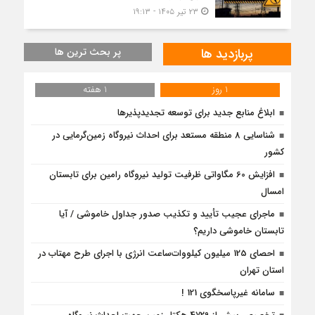
۲۳ تیر ۱۴۰۵ - ۱۹:۱۳
پربازدید ها
پر بحث ترین ها
1 روز
1 هفته
ابلاغ منابع جدید برای توسعه تجدیدپذیرها
شناسایی 8 منطقه مستعد برای احداث نیروگاه زمین‌گرمایی در
کشور
افزایش 60 مگاواتی ظرفیت تولید نیروگاه رامین برای تابستان
امسال
ماجرای عجیب تأیید و تکذیب صدور جداول خاموشی / آیا
تابستان خاموشی داریم؟
احصای 125 میلیون کیلووات‌ساعت انرژی با اجرای طرح مهتاب در
استان تهران
سامانه غیرپاسخگوی 121 !