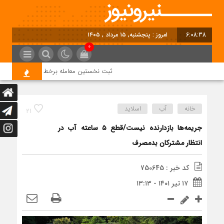
6:08:38
امروز : پنجشنبه, ۱۵ مرداد , ۱۴۰۵
0
ثبت نخستین معامله برخط خرید برق از طریق بو
خانه
آب
اسلاید
21
جریمه‌ها بازدارنده نیست/قطع ۵ ساعته آب در
انتظار مشترکان بدمصرف
کد خبر : 750645
۱۷ تیر ۱۴۰۱ - ۱۳:۱۳