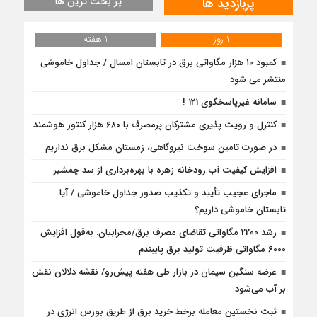
پربازدید ها
پر بحث ترین ها
1 روز
1 هفته
کمبود ۱۰ هزار مگاواتی برق در تابستان امسال / جداول خاموشی
منتشر می شود
سامانه غیرپاسخگوی 121 !
کنترل و رویت پذیری مشترکان پرمصرف با ۶۸۰ هزار کنتور هوشمند
در صورت تامین سوخت نیروگاهی، زمستان مشکل برق نداریم
افزایش کیفیت آب رودخانه زهره با بهره‌برداری از سد چمشیر
ماجرای عجیب تأیید و تکذیب صدور جداول خاموشی / آیا
تابستان خاموشی داریم؟
رشد 2200 مگاواتی تقاضای مصرف برق/محرابیان: به‌قول افزایش
6000 مگاواتی ظرفیت تولید برق پایبندم
عرضه سنگین سیمان در بازار طی هفته پیش‌رو/ نقشه دلالان نقش
بر آب می‌شود
ثبت نخستین معامله برخط خرید برق از طریق بورس انرژی در