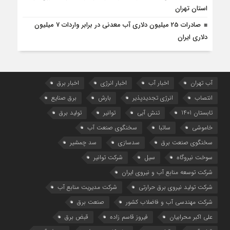
استان تهران
صادرات 25 میلیون دلاری آب معدنی در برابر واردات 7 میلیون
دلاری ایران
آب تهران
اخبار آب
اخبار انرژی
اخبار برق
انتصاب
انرژی تجدیدپذیر
بارش
برق صنایع
تابستان 1401
تنش آبی
توانیر
تولید برق
خاموشی
ساتبا
سخنگوی صنعت آب
سخنگوی صنعت برق
سدسازی
سد چمشیر
سوخت نیروگاه
سیل
شرکت توانیر
شرکت توسعه منابع آب و نیروی ایران
شرکت تولید نیروی برق حرارتی
شرکت مدیریت منابع آب
شرکت مهندسی آب و فاضلاب کشور
صنعت برق
علی اکبر محرابیان
فیروز قاسم زاده
قبض برق