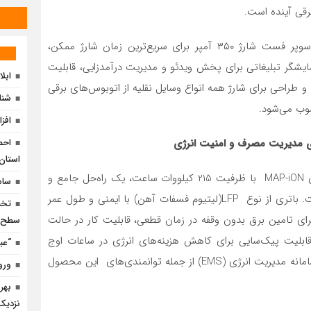
رقی آینده است.
قابلیت شارژ همزمان چهار خودرو یا اتوبوس برقی، نازل سوپر فست شارژ ۳۵۰ آمپر برای سریع‌ترین زمان شارژ ممکن،
داردهای جهانی GBT و CCS مجهز به نمایشگر تبلیغاتی برای پخش ویدئو و مدیریت درآمدزایی، قابلیت
ابل
و طراحی برای شارژ همه انواع وسایل نقلیه از اتوبوس‌های برقی
شناسایی 8 منطقه مستع
وب می‌شود.
افزایش 60 مگاواتی ظرفیت 
استان 
سامانه هوشمند ذخیره‌ساز انرژی سری TITAN با نام تجاری MAP-iON با ظرفیت 215 کیلووات ساعت، یک راه‌حل جامع و
ساما
انعطاف‌پذیر برای ذخیره‌سازی انرژی و تامین برق پایدار است. باتری از نوع LFP(لیتیوم فسفات آهن) با ایمنی و طول عمر
ل، زمان تعویض کمتر از ۲۰ میلی‌ثانیه برای تامین برق بدون وقفه در زمان قطعی، قابلیت کار در حالت
سطح ا
خورشیدی، قابلیت پیک‌سایی برای کاهش هزینه‌های انرژی در ساعات اوج
“عب
مصرف، مدیریت هوشمند از طریق اپلیکیشن اختصاصی و سامانه مدیریت انرژی (EMS) از جمله توانمندی‌های این محصول
ورو
نزدیک