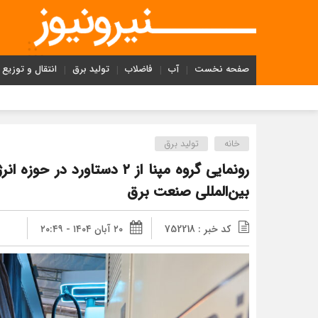
صفحه نخست
آب
فاضلاب
تولید برق
انتقال و توزیع
بهره‌برداری ظرفیت 95 مگاواتی نیروگاه خورشیدی شمس‌آ
خانه
تولید برق
رونمایی گروه مپنا از ۲ دستاور
بین‌المللی صنعت برق
کد خبر : 752218
۲۰ آبان ۱۴۰۴ - ۲۰:۴۹