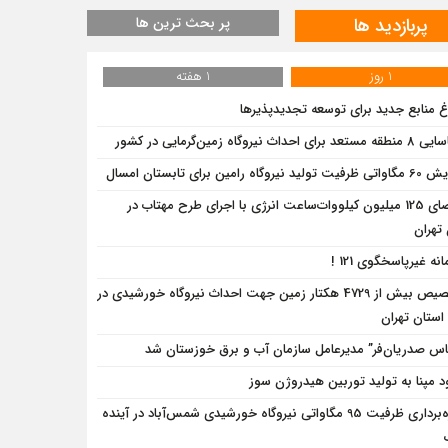
پربازدید ها
پر بحث ترین ها
1 روز
1 هفته
اغ منابع جدید برای توسعه تجدیدپذیرها
د برای احداث نیروگاه زمین‌گرمایی در کشور
تولید نیروگاه رامین برای تابستان امسال
احصای 125 میلیون کیلووات‌ساعت انرژی با اجرای طرح مهتاب در
تهران
نه غیرپاسخگوی 121 !
تخصیص بیش از 4729 هکتار زمین جهت احداث نیروگاه‌ خورشیدی در
ستان تهران
اس صدریان‌فر” مدیرعامل سازمان آب و برق خوزستان شد
د مپنا به تولید توربین هیدروژن سوز
بهره‌برداری ظرفیت 95 مگاواتی نیروگاه خورشیدی شمس‌آباد در آینده