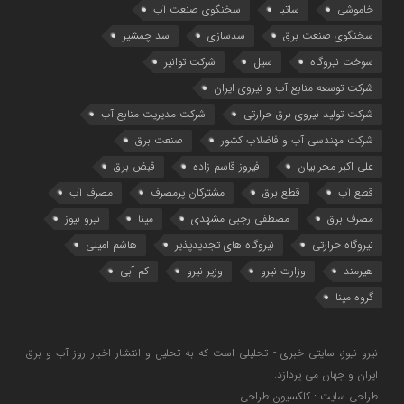
خاموشی
ساتبا
سخنگوی صنعت آب
سخنگوی صنعت برق
سدسازی
سد چمشیر
سوخت نیروگاه
سیل
شرکت توانیر
شرکت توسعه منابع آب و نیروی ایران
شرکت تولید نیروی برق حرارتی
شرکت مدیریت منابع آب
شرکت مهندسی آب و فاضلاب کشور
صنعت برق
علی اکبر محرابیان
فیروز قاسم زاده
قبض برق
قطع آب
قطع برق
مشترکان پرمصرف
مصرف آب
مصرف برق
مصطفی رجبی مشهدی
مپنا
نیرو نیوز
نیروگاه حرارتی
نیروگاه‌ های تجدیدپذیر
هاشم امینی
هیرمند
وزارت نیرو
وزیر نیرو
کم آبی
گروه مپنا
نیرو نیوز، سایتی خبری - تحلیلی است که به تحلیل و انتشار اخبار روز آب و برق
ایران و جهان می پردازد.
طراحی سایت : کلکسیون طراحی