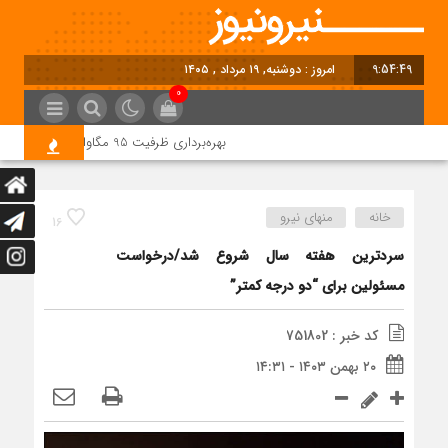
9:54:50
امروز : دوشنبه, ۱۹ مرداد , ۱۴۰۵
0
بهره‌برداری ظرفیت 95 مگاواتی نیروگاه خورشیدی شمس‌آباد در آینده نزدیک
خانه
منهای نیرو
16
سردترین هفته سال شروع شد/درخواست
مسئولین برای “دو درجه کمتر”
کد خبر : 751802
۲۰ بهمن ۱۴۰۳ - ۱۴:۳۱