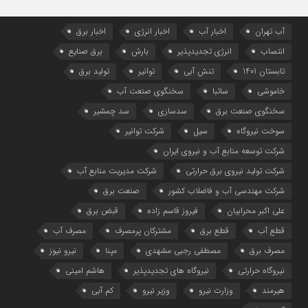
آب تهران
اخبار آب
اخبار انرژی
اخبار برق
انتصاب
انرژی تجدیدپذیر
بارش
برق صنایع
تابستان 1401
تنش آبی
توانیر
تولید برق
خاموشی
ساتبا
سخنگوی صنعت آب
سخنگوی صنعت برق
سدسازی
سد چمشیر
سوخت نیروگاه
سیل
شرکت توانیر
شرکت توسعه منابع آب و نیروی ایران
شرکت تولید نیروی برق حرارتی
شرکت مدیریت منابع آب
شرکت مهندسی آب و فاضلاب کشور
صنعت برق
علی اکبر محرابیان
فیروز قاسم زاده
قبض برق
قطع آب
قطع برق
مشترکان پرمصرف
مصرف آب
مصرف برق
مصطفی رجبی مشهدی
مپنا
نیرو نیوز
نیروگاه حرارتی
نیروگاه‌ های تجدیدپذیر
هاشم امینی
هیرمند
وزارت نیرو
وزیر نیرو
کم آبی