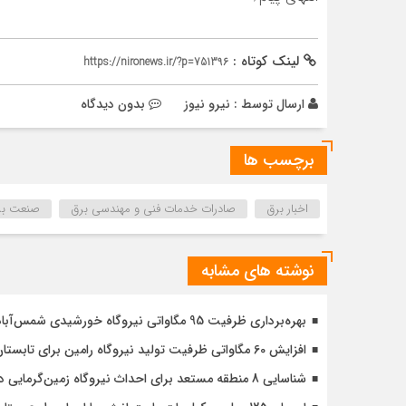
لینک کوتاه :
https://nironews.ir/?p=751396
ارسال توسط :
نیرو نیوز
بدون دیدگاه
برچسب ها
اخبار برق
صادرات خدمات فنی و مهندسی برق
صنعت بر
نوشته های مشابه
بهره‌برداری ظرفیت 95 مگاواتی نیروگاه خورشیدی شمس‌آباد در آینده نزدیک
افزایش 60 مگاواتی ظرفیت تولید نیروگاه رامین برای تابستان امسال
شناسایی 8 منطقه مستعد برای احداث نیروگاه زمین‌گرمایی در کشور