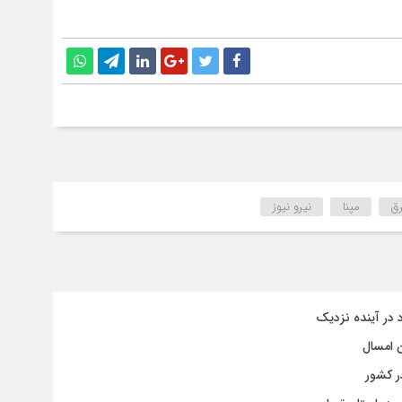
ق
مپنا
نیرو نیوز