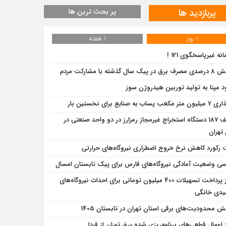
پربازدید ها
پر بحث ترین ها
1 روز
1 هفته
نه غیرپاسخگوی 121 !
ر پیک سال گذشته با مشارکت مردم
د مپنا به تولید توربین هیدروژن سوز
 مکعب پساب به صنایع برای نخستین‌ بار
کشف 187 دستگاه استخراج غیرمجاز رمزارز در دو واحد صنعتی در
تهران
 رکورد کاهش نرخ خروج اضطراری نیروگاه‌های حرارتی
سی وضعیت آمادگی نیروگاه‌های فارس برای پیک تابستان امسال
آغاز پرداخت تسهیلات 400 میلیون تومانی برای احداث نیروگاه‌های
دی خانگی
ش محدودیت‌های برقی استان تهران در تابستان 1405
ز اعمال قطعی‌های برنامه‌ریزی شده برق تهران از فردا