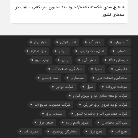
هیچ سدی شکسته نشده/ذخیره 260 میلیون مترمکعبی سیلاب در
سدهای کشور
آب تهران
اخبار آب
اخبار انرژی
اخبار برق
انتصاب
انرژی تجدیدپذیر
بارش
برق صنایع
تابستان 1401
تنش آبی
توانیر
تولید برق
خاموشی
ساتبا
سخنگوی صنعت آب
سخنگوی صنعت برق
سدسازی
سد چمشیر
سوخت نیروگاه
سیل
شرکت توانیر
شرکت توسعه منابع آب و نیروی ایران
شرکت تولید نیروی برق حرارتی
شرکت مدیریت منابع آب
شرکت مهندسی آب و فاضلاب کشور
صنعت برق
علی اکبر محرابیان
فیروز قاسم زاده
قبض برق
قطع آب
قطع برق
مشترکان پرمصرف
مصرف آب