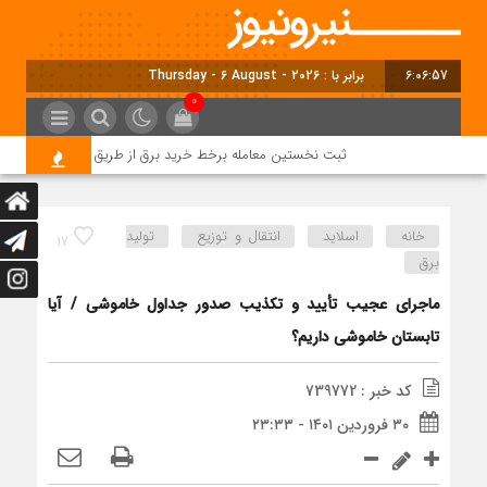
6:06:58
برابر با : Thursday - 6 August - 2026
0
ثبت نخستین معامله برخط خرید برق از طریق بورس انرژی در استا
خانه
اسلاید
انتقال و توزیع
تولید
17
برق
ماجرای عجیب تأیید و تکذیب صدور جداول خاموشی / آیا
تابستان خاموشی داریم؟
کد خبر : 739772
۳۰ فروردین ۱۴۰۱ - ۲۳:۳۳