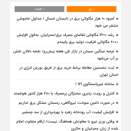
1 روز
1 هفته
کمبود ۱۰ هزار مگاواتی برق در تابستان امسال / جداول خاموشی
منتشر می شود
رشد 2200 مگاواتی تقاضای مصرف برق/محرابیان: به‌قول افزایش
6000 مگاواتی ظرفیت تولید برق پایبندم
عرضه سنگین سیمان در بازار طی هفته پیش‌رو/ نقشه دلالان نقش
بر آب می‌شود
ثبت نخستین معامله برخط خرید برق از طریق بورس انرژی در
استان تهران
سامانه غیرپاسخگوی 121 !
کنترل و رویت پذیری مشترکان پرمصرف با ۶۸۰ هزار کنتور هوشمند
در صورت تامین سوخت نیروگاهی، زمستان مشکل برق نداریم
افزایش کیفیت آب رودخانه زهره با بهره‌برداری از سد چمشیر
وقتی وزیر نیرو با معاونش هماهنگ نیست/ ارقام متفاوت اعلام
شده از زبان محرابیان و حائری