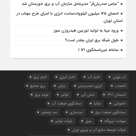
“عباس صدریان‌فر” مدیرعامل سازمان آب و برق خوزستان شد
احصای 125 میلیون کیلووات‌ساعت انرژی با اجرای طرح مهتاب در
استان تهران
ورود مپنا به تولید توربین هیدروژن سوز
طول شبکه برق ایران چقدر است؟
سامانه غیرپاسخگوی 121 !
آب تهران
اخبار آب
اخبار انرژی
اخبار برق
انتصاب
انرژی تجدیدپذیر
بارش
برق صنایع
تابستان 1401
تنش آبی
توانیر
تولید برق
خاموشی
ساتبا
سخنگوی صنعت آب
سخنگوی صنعت برق
سدسازی
سد چمشیر
سوخت نیروگاه
سیل
شرکت توانیر
شرکت توسعه منابع آب و نیروی ایران