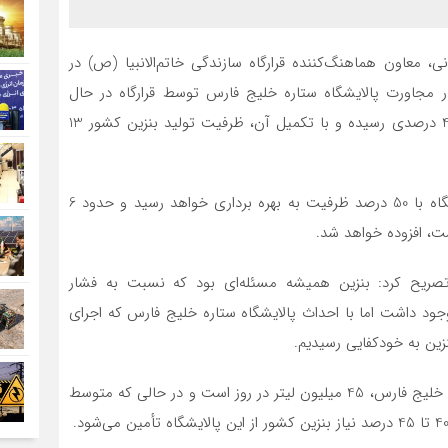
ی، معاون هماهنگ‌کننده قرارگاه سازندگی خاتم‌الانبیا (ص) در
مجاورت پالایشگاه ستاره خلیج فارس توسط قرارگاه در حال
ساخت است. تا امروز این پالایشگاه به پیشرفت فیزیکی 40 درصدی رسیده و با تکمیل آن، ظرفیت تولید بنزین کشور 13
وی افزود: تا کمتر از دو سال آینده، فاز نخست این پالایشگاه با 50 درصد ظرفیت به بهره برداری خواهد رسید و حدود 6
ت، افزوده خواهد شد.
) تصریح کرد: بنزین همیشه مسئله‌ای بود که نسبت به فشار
 وجود داشت اما با احداث پالایشگاه ستاره خلیج فارس که اجرای
نزین به خودکفایی رسیدیم.
وی ادامه داد: ظرفیت تولید روزانه بنزین در پالایشگاه ستاره خلیج فارس، 45 میلیون لیتر در روز است و در حالی که متوسط