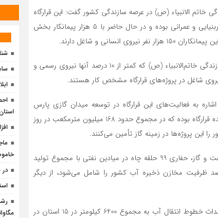
ل فعالیت قرارگاه سازندگی خاتم الانبیاء (ص) در عرصه سازندگی کشور گفت: این قرارگاه
همواره کمک‌رسان به دولت‌ها در جهت اجرای پروژه‌های زیربنیایی و عمرانی بوده و در حال حاضر با 5 هزار پیمانکار بخش
انسانی و شاغل دارند.
شناسایی 8 منطقه مستع
وی افزود: با احتساب 50 هزار نفر نیروی شاغل در قرارگاه سازندگی خاتم‌الانبیاء (ص) که کمتر از 10 درصد آنها نیروی رسمی و
ساما
ابل
 اشاره به فعالیت‌های این قرارگاه در توسعه میدان گازی پارس
استان 
جنوبی گفت: توسعه فازهای 15 و 16، 22 تا 24 و فاز 13 برعهده قرارگاه بوده که در مجموع حدود 168 میلیون مترمکعب در روز
افزایش 60 مگاواتی ظرفیت 
ماج
خاموش
وی ادامه داد: احداث حدود 6 هزار کیلومتر خطوط انتقال نفت و گاز، حفاری 99 حلقه چاه در میادین نفتی با مجموع تولید
در 
ر بشمه در روز و احداث 62 سد که حدود 45 درصد ظرفیت مخازن ذخیره آب کشور را شامل می‌شود، از دیگر
است
سردار حاجی‌زمانی با بیان اینکه “فعالیت قرارگاه در زمینه احداث خطوط انتقال آب به مجموع 6400 کیلومتر در 15 استان در
مگاوات