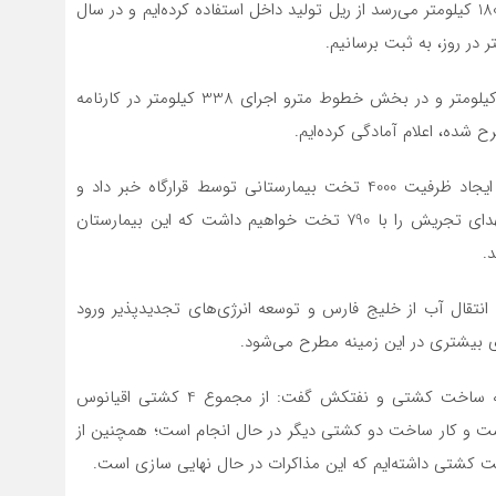
طول 155 کیلومتر که با احتساب خطوط فرعی ایستگاه، به 180 کیلومتر می‌رسد از ریل تولید داخل استفاده کرده‌ایم و در سال
وی افزود: در بخش راه‌های اصلی و بزرگراه‌ها اجرای 3300 کیلومتر و در بخش خطوط مترو اجرای 338 کیلومتر در کارنامه
رح شده، اعلام آمادگی کرده‌ایم.
معاون هماهنگ‌کننده قرارگاه سازندگی خاتم‌الانبیا (ص) از ایجاد ظرفیت 4000 تخت بیمارستانی توسط قرارگاه خبر داد و
گفت: در آینده‌ای نزدیک بحث افتتاح بیمارستان جدید شهدای تجریش را با 790 تخت خواهیم داشت که این بیمارستان
.
ث انتقال آب از خلیج فارس و توسعه انرژی‌های تجدیدپذیر ورود
ی بیشتری در این زمینه مطرح می‌شود.
سردار حاجی‌زمانی با اشاره به ظرفیت‌های قرارگاه در زمینه ساخت کشتی و نفتکش گفت: از مجموع 4 کشتی اقیانوس
ه و تحویل شده است و کار ساخت دو کشتی دیگر در حال انجام است؛ همچنین از
 کشتی داشته‌ایم که این مذاکرات در حال نهایی سازی است.