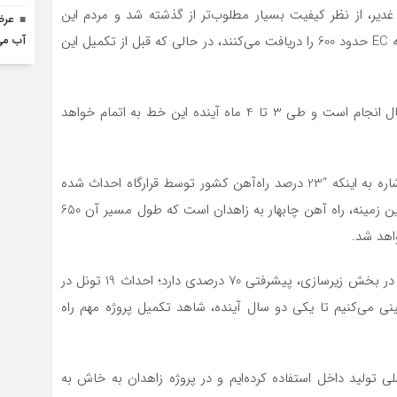
یر، از نظر کیفیت بسیار مطلوب‌تر از گذشته شد و مردم این
عرض
استان در مناطق جنوبی و جنوب غرب، آب با کیفیت با درجه EC حدود 600 را دریافت می‌کنند، در حالی که قبل از تکمیل این
آب می
وی افزود: خط دوم انتقال آب از سد درودزن به شیراز در حال انجام است و طی 3 تا 4 ماه آینده این خط به اتمام خواهد
معاون هماهنگ‌کننده قرارگاه سازندگی خاتم‌الانبیا (ص) با اشاره به اینکه “23 درصد راه‌آهن کشور توسط قرارگاه احداث شده
و یا در دست انجام است”، گفت: یکی از پروژه‌های مهم در این زمینه، راه آهن چابهار به زاهدان است که طول مسیر آن 650
اهد شد.
وی ادامه داد: راه آهن خاش افتتاح شده و مابقی مسیر نیز در بخش زیرسازی، پیشرفتی 70 درصدی دارد؛ احداث 19 تونل در
نی می‌کنیم تا یکی دو سال آینده، شاهد تکمیل پروژه مهم راه
لی تولید داخل استفاده کرده‌ایم و در پروژه زاهدان به خاش به