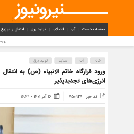
صفحه نخست
آب
فاضلاب
تولید برق
انتقال و توزیع
بهره‌برداری ظرفیت 95 مگاواتی نیروگاه خورشیدی شمس‌آباد در آینده نزدیک
خانه
آب
اسلاید
تولید برق
ورود قرارگاه خاتم الانبیاء (ص) به انتقا
انرژی‌های تجدیدپذیر
کد خبر : 750927
۱۶ آذر ۱۴۰۱ - ۱۶:۴۹