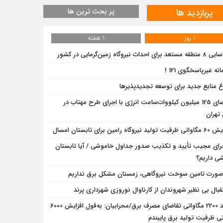
پربازدید ها
پر بحث ترین ها
1 روز
1 هفته
د برای احداث نیروگاه زمین‌گرمایی در کشور
نه غیرپاسخگوی 121 !
اغ منابع جدید برای توسعه تجدیدپذیرها
احصای 125 میلیون کیلووات‌ساعت انرژی با اجرای طرح مهتاب در
تهران
تولید نیروگاه رامین برای تابستان امسال
رای عجیب تأیید و تکذیب صدور جداول خاموشی / آیا تابستان
ی داریم؟
صورت تامین سوخت نیروگاهی، زمستان مشکل برق نداریم
قبال بی نظیر شهروندان از کارناوال نوروزی شهرداری پرند
رشد 2200 مگاواتی تقاضای مصرف برق/محرابیان: به‌قول افزایش 6000
ی ظرفیت تولید برق پایبندم