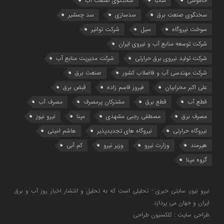
خاموشی
ساتبا
سخنگوی صنعت آب
سخنگوی صنعت برق
سدسازی
سد چمشیر
سوخت نیروگاه
سیل
شرکت توانیر
شرکت توسعه منابع آب و نیروی ایران
شرکت تولید نیروی برق حرارتی
شرکت مدیریت منابع آب
شرکت مهندسی آب و فاضلاب کشور
صنعت برق
علی اکبر محرابیان
فیروز قاسم زاده
قبض برق
قطع آب
قطع برق
مشترکان پرمصرف
مصرف آب
مصرف برق
مصطفی رجبی مشهدی
مپنا
نیرو نیوز
نیروگاه حرارتی
نیروگاه‌ های تجدیدپذیر
هاشم امینی
هیرمند
وزارت نیرو
وزیر نیرو
کم آبی
گروه مپنا
نیرو نیوز، سایتی خبری - تحلیلی است که به تحلیل و انتشار اخبار روز آب و برق
ایران و جهان می پردازد.
طراحی سایت : کلکسیون طراحی