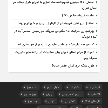
احصای 125 میلیون کیلووات‌ساعت انرژی با اجرای طرح مهتاب در
استان تهران
سامانه غیرپاسخگوی 121 !
استقبال بی نظیر شهروندان از کارناوال نوروزی شهرداری پرند
بهره‌برداری ظرفیت 95 مگاواتی نیروگاه خورشیدی شمس‌آباد در
آینده نزدیک
“عباس صدریان‌فر” مدیرعامل سازمان آب و برق خوزستان شد
دعوت از مردم استان تهران برای مشارکت در برنامه‌های مدیریت
مصرف برق
طول شبکه برق ایران چقدر است؟
آب تهران
اخبار آب
اخبار انرژی
اخبار برق
انتصاب
انرژی تجدیدپذیر
بارش
برق صنایع
تابستان 1401
تنش آبی
توانیر
تولید برق