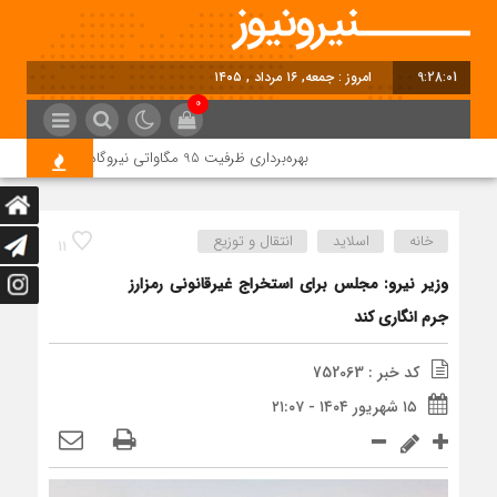
9:28:01
برابر با : Friday - 7 August - 2026
0
بهره‌برداری ظرفیت 95 مگاواتی نیروگاه خورشیدی شمس‌آباد در آینده نزدیک
خانه
اسلاید
انتقال و توزیع
11
وزیر نیرو: مجلس برای استخراج غیرقانونی رمزارز
جرم انگاری کند
کد خبر : 752063
۱۵ شهریور ۱۴۰۴ - ۲۱:۰۷