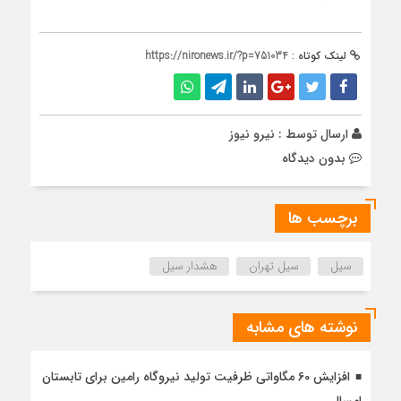
لینک کوتاه :
https://nironews.ir/?p=751034
ارسال توسط :
نیرو نیوز
بدون دیدگاه
برچسب ها
سیل
سیل تهران
هشدار سیل
نوشته های مشابه
افزایش 60 مگاواتی ظرفیت تولید نیروگاه رامین برای تابستان