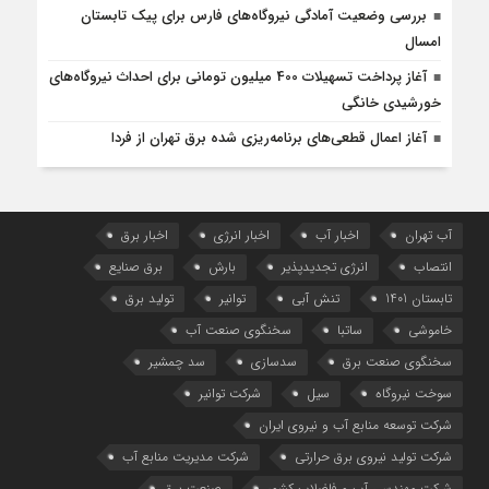
بررسی وضعیت آمادگی نیروگاه‌های فارس برای پیک تابستان
امسال
آغاز پرداخت تسهیلات 400 میلیون تومانی برای احداث نیروگاه‌های
خورشیدی خانگی
آغاز اعمال قطعی‌های برنامه‌ریزی شده برق تهران از فردا
آب تهران
اخبار آب
اخبار انرژی
اخبار برق
انتصاب
انرژی تجدیدپذیر
بارش
برق صنایع
تابستان 1401
تنش آبی
توانیر
تولید برق
خاموشی
ساتبا
سخنگوی صنعت آب
سخنگوی صنعت برق
سدسازی
سد چمشیر
سوخت نیروگاه
سیل
شرکت توانیر
شرکت توسعه منابع آب و نیروی ایران
شرکت تولید نیروی برق حرارتی
شرکت مدیریت منابع آب
شرکت مهندسی آب و فاضلاب کشور
صنعت برق