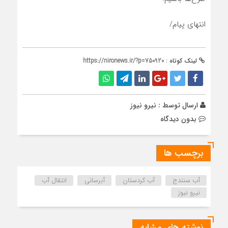
انتهای پیام/
لینک کوتاه :
https://nironews.ir/?p=750920
ارسال توسط :
نیرو نیوز
بدون دیدگاه
برچسب ها
آب سنندج
آب کردستان
آبرسانی
انتقال آب
نیرو نیوز
نوشته های مشابه