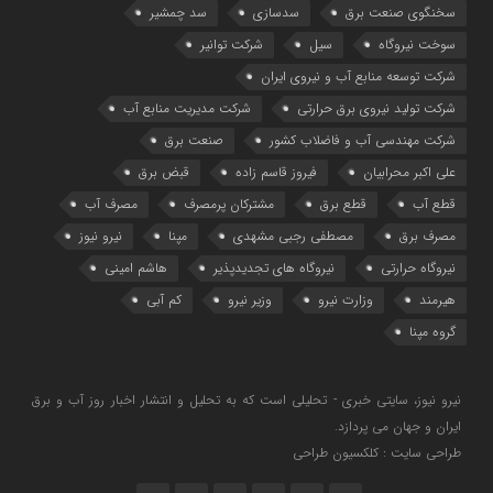
سخنگوی صنعت برق
سدسازی
سد چمشیر
سوخت نیروگاه
سیل
شرکت توانیر
شرکت توسعه منابع آب و نیروی ایران
شرکت تولید نیروی برق حرارتی
شرکت مدیریت منابع آب
شرکت مهندسی آب و فاضلاب کشور
صنعت برق
علی اکبر محرابیان
فیروز قاسم زاده
قبض برق
قطع آب
قطع برق
مشترکان پرمصرف
مصرف آب
مصرف برق
مصطفی رجبی مشهدی
مپنا
نیرو نیوز
نیروگاه حرارتی
نیروگاه‌ های تجدیدپذیر
هاشم امینی
هیرمند
وزارت نیرو
وزیر نیرو
کم آبی
گروه مپنا
نیرو نیوز، سایتی خبری - تحلیلی است که به تحلیل و انتشار اخبار روز آب و برق
ایران و جهان می پردازد.
طراحی سایت : کلکسیون طراحی