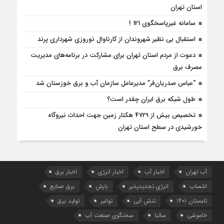
استان تهران
سامانه غیرپاسخگوی 121 !
استقبال بی نظیر شهروندان از کارناوال نوروزی شهرداری پرند
دعوت از مردم استان تهران برای مشارکت در برنامه‌های مدیریت
مصرف برق
“عباس صدریان‌فر” مدیرعامل سازمان آب و برق خوزستان شد
طول شبکه برق ایران چقدر است؟
تخصیص بیش از 4729 هکتار زمین جهت احداث نیروگاه‌
خورشیدی در سطح استان تهران
آب تهران
اخبار آب
اخبار انرژی
اخبار برق
انتصاب
انرژی تجدیدپذیر
بارش
برق صنایع
تابستان 1401
تنش آبی
توانیر
تولید برق
خاموشی
ساتبا
سخنگوی صنعت آب